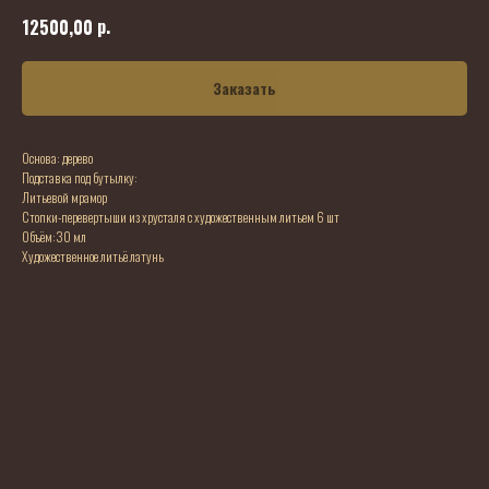
р.
12500,00
Заказать
Основа: дерево
Подставка под бутылку:
Литьевой мрамор
Стопки-перевертыши из хрусталя с художественным литьем 6 шт
Объём:30 мл
Художественное литьё латунь