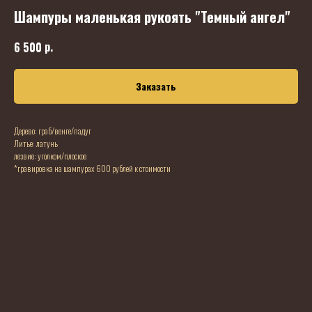
Шампуры маленькая рукоять "Темный ангел"
р.
6 500
Заказать
Дерево: граб/венге/падуг
Литье: латунь
лезвие: уголком/плоское
*гравировка на шампурах 600 рублей к стоимости