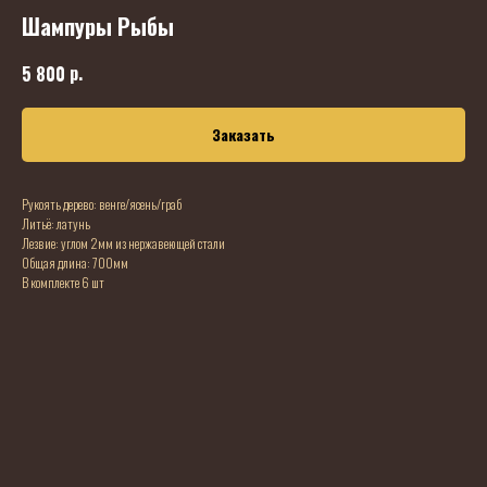
Шампуры Рыбы
р.
5 800
Заказать
Рукоять дерево: венге/ясень/граб
Литьё: латунь
Лезвие: углом 2мм из нержавеющей стали
Общая длина: 700мм
В комплекте 6 шт