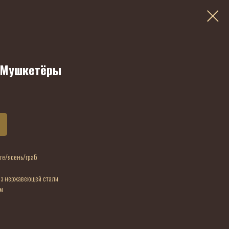
 Мушкетёры
нге/ясень/граб
из нержавеющей стали
м