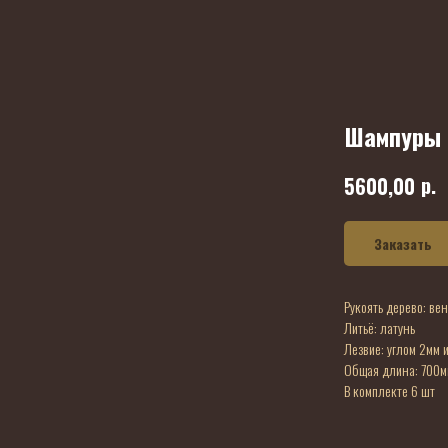
Шампуры
р.
5600,00
Заказать
Рукоять дерево: ве
Литьё: латунь
Лезвие: углом 2мм 
Общая длина: 700м
В комплекте 6 шт