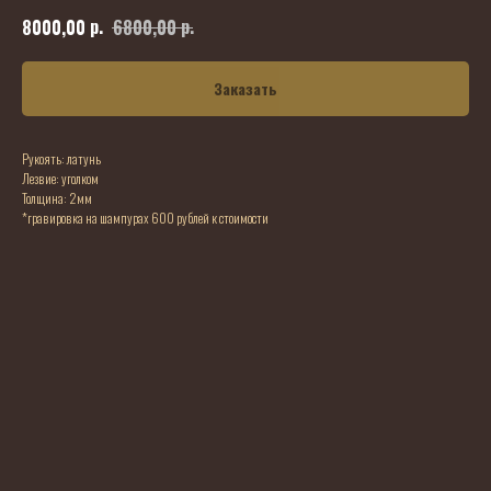
р.
р.
8000,00
6800,00
Заказать
Рукоять: латунь
Лезвие: уголком
Толщина: 2мм
*гравировка на шампурах 600 рублей к стоимости