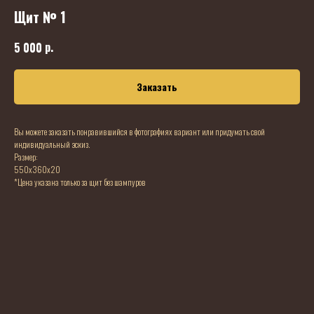
Щит № 1
р.
5 000
Заказать
Вы можете заказать понравившийся в фотографиях вариант или придумать свой
индивидуальный эскиз.
Размер:
550х360х20
*Цена указана только за щит без шампуров