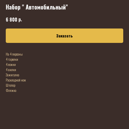
Набор " Автомобильный"
р.
6 800
Заказать
На 4 персоны
4 тарелки
4 ложки
4 вилки
Зажигалка
Раскладной нож
Штопор
Фляжка